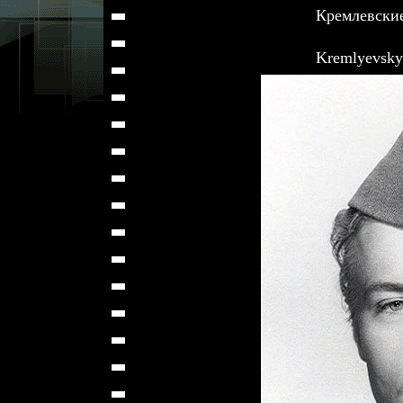
Кремлевские
Kremlyevskyi